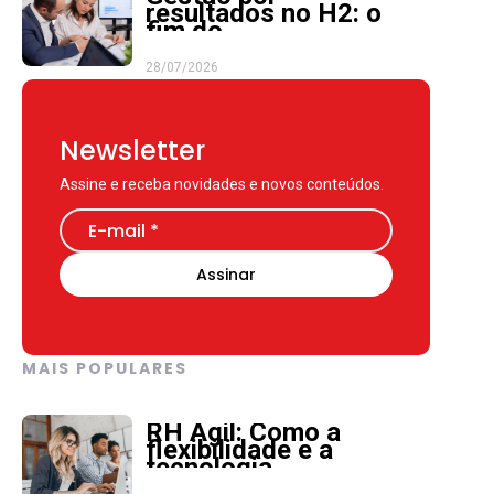
resultados no H2: o
fim do
microgerenciamento
28/07/2026
Newsletter
Assine e receba novidades e novos conteúdos.
MAIS POPULARES
RH Ágil: Como a
flexibilidade e a
tecnologia
impulsionam a