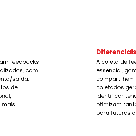
Diferenciai
ham feedbacks
A coleta de f
nalizados, com
essencial, ga
nto/saída.
compartilhem 
ntos de
coletados gera
onal,
identificar te
o mais
otimizam tant
para futuras 