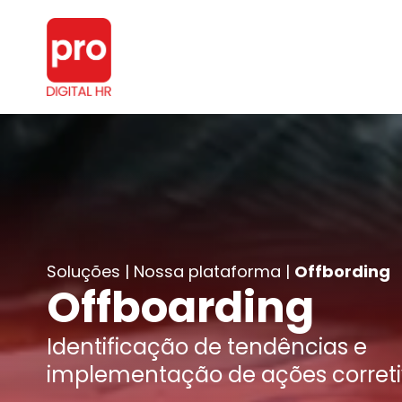
Nossa plataforma
Carreira & Sucessão
Gestão de Clima
Avaliação de Desempenho
Inventários de Asses
Soluções | Nossa plataforma |
Offbording
Offboarding
PDI
Metas e Objetivos
1:1
Offbording
Identificação de tendências e
implementação de ações corret
Feedback
Ouvidoria