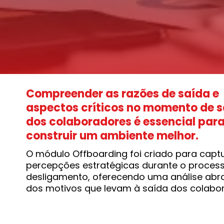
Compreender as razões de saída e
aspectos críticos no momento de 
dos colaboradores é essencial par
construir um ambiente melhor.
O módulo Offboarding foi criado para capt
percepções estratégicas durante o proces
desligamento, oferecendo uma análise abr
dos motivos que levam à saída dos colabo