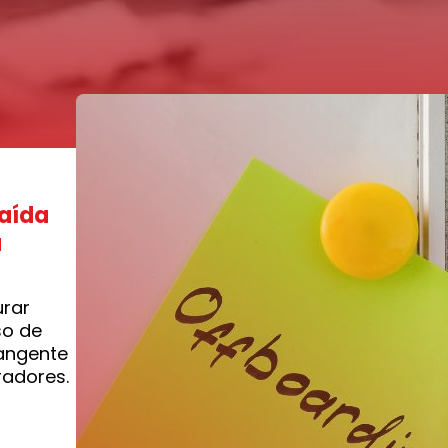
saída
a
urar
so de
angente
radores.