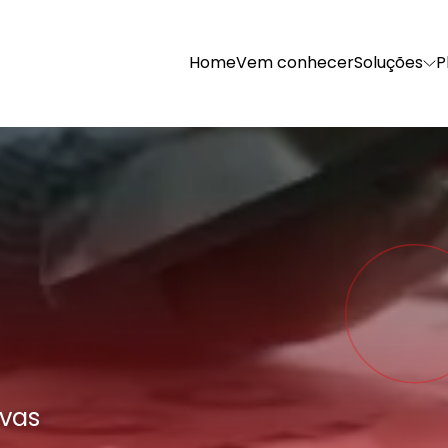
Home
Vem conhecer
Soluções
P
D
O
Engajamento
sment
News e Reconhecimento
Gestão de Conteúdo
ivas