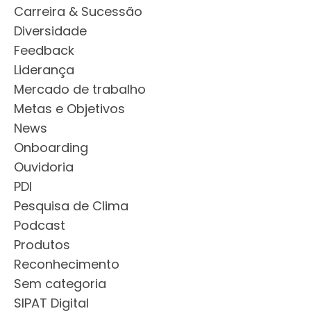
Carreira & Sucessão
de quem continua trabalhando?
agendas lotadas. Essa
sobrecarga de trabalho
Diversidade
gera um efeito dominó perigoso.
Feedback
Liderança
Mercado de trabalho
Metas e Objetivos
News
Onboarding
Ouvidoria
PDI
Pesquisa de Clima
Podcast
Produtos
Reconhecimento
Sem categoria
SIPAT Digital