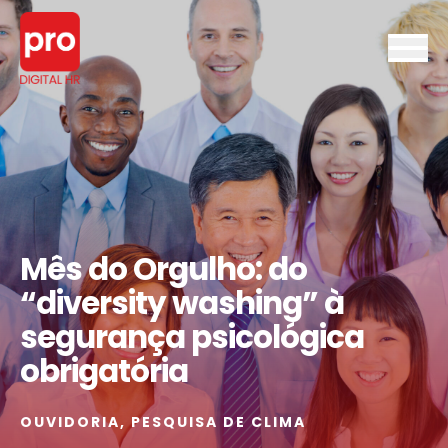
Mês do Orgulho: do
“diversity washing” à
segurança psicológica
obrigatória
OUVIDORIA
,
PESQUISA DE CLIMA