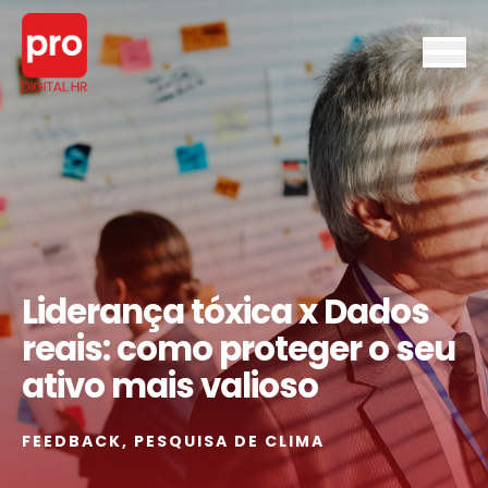
Liderança tóxica x Dados
reais: como proteger o seu
ativo mais valioso
FEEDBACK
,
PESQUISA DE CLIMA