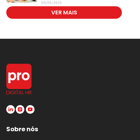
mais saudável e
09/05/2025
engajador
VER MAIS
Sobre nós