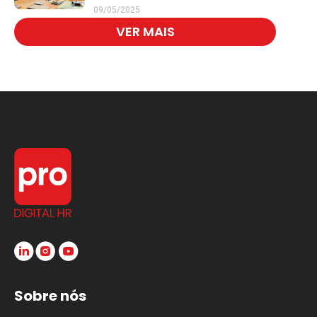
mais saudável e
09/05/2025
engajador
VER MAIS
Sobre nós