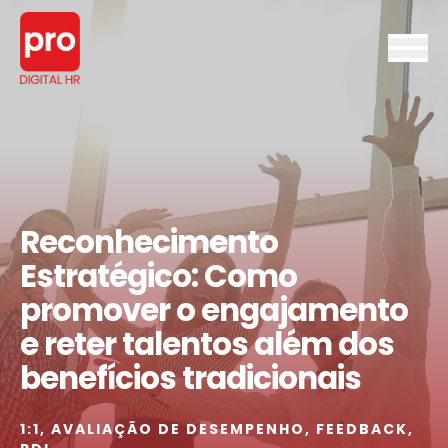
Reconhecimento
Estratégico: Como
promover o engajamento
e reter talentos além dos
benefícios tradicionais
1:1
,
AVALIAÇÃO DE DESEMPENHO
,
FEEDBACK
,