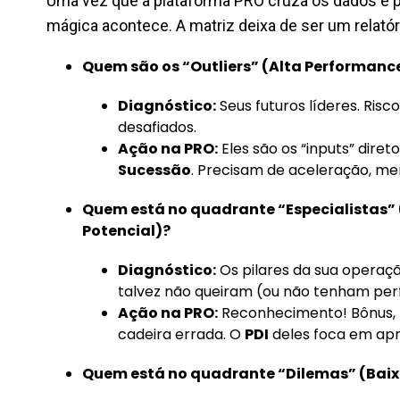
Uma vez que a plataforma PRO cruza os dados e po
mágica acontece. A matriz deixa de ser um relatór
Quem são os “Outliers” (Alta Performance 
Diagnóstico:
Seus futuros líderes. Risc
desafiados.
Ação na PRO:
Eles são os “inputs” diret
Sucessão
. Precisam de aceleração, men
Quem está no quadrante “Especialistas” 
Potencial)?
Diagnóstico:
Os pilares da sua operaç
talvez não queiram (ou não tenham perf
Ação na PRO:
Reconhecimento! Bônus,
cadeira errada. O
PDI
deles foca em apr
Quem está no quadrante “Dilemas” (Baixa