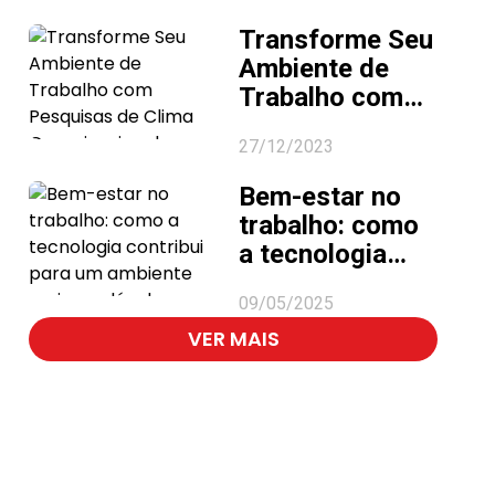
pessoas em
Transforme Seu
2025
Ambiente de
Trabalho com
Pesquisas de
27/12/2023
Clima
Organizacional
Bem-estar no
trabalho: como
a tecnologia
contribui para
09/05/2025
um ambiente
VER MAIS
mais saudável e
engajador