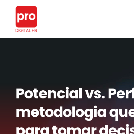
Nossa plataforma
Carreira & Sucessão
Gestão de Clima
Avaliação de Desempenho
Inventários de Asses
Potencial vs. Pe
PDI
Metas e Objetivos
metodologia que
1:1
Offbording
Feedback
Ouvidoria
para tomar deci