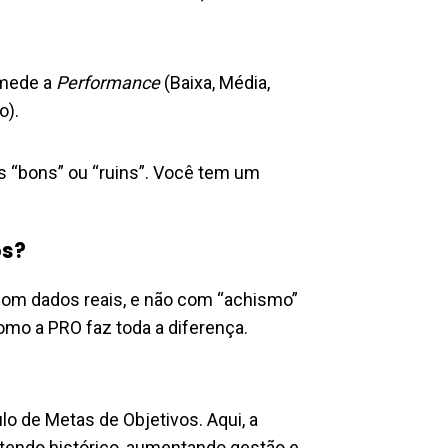
 mede a
Performance
(Baixa, Média,
o).
 “bons” ou “ruins”. Você tem um
os?
com dados reais, e não com “achismo”
omo a PRO faz toda a diferença.
o de Metas de Objetivos. Aqui, a
antendo histórico, aumentando gestão e