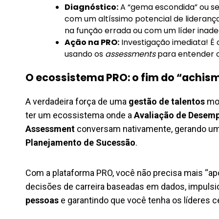
Diagnóstico:
A “gema escondida” ou s
com um altíssimo potencial de lideran
na função errada ou com um líder inad
Ação na PRO:
Investigação imediata! É 
usando os
assessments
para entender o 
O ecossistema PRO: o fim do “achis
A verdadeira força de uma
gestão de talentos
mod
ter um ecossistema onde a
Avaliação de Desem
Assessment
conversam nativamente, gerando u
Planejamento de Sucessão
.
Com a plataforma PRO, você não precisa mais “a
decisões de carreira baseadas em dados, impuls
pessoas
e garantindo que você tenha os líderes ce