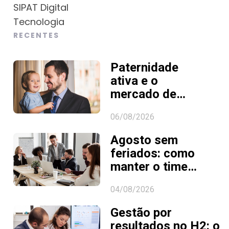
SIPAT Digital
Tecnologia
RECENTES
Paternidade
ativa e o
mercado de
trabalho: como
06/08/2026
o RH pode
apoiar essa
Agosto sem
jornada
feriados: como
manter o time
focado e
04/08/2026
motivado em
meses longos
Gestão por
resultados no H2: o