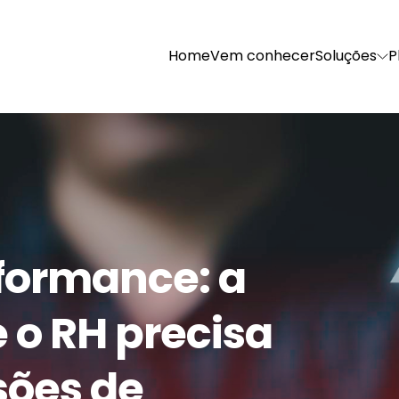
Home
Vem conhecer
Soluções
P
D
O
Engajamento
sment
News e Reconhecimento
rformance: a
Gestão de Conteúdo
 o RH precisa
sões de