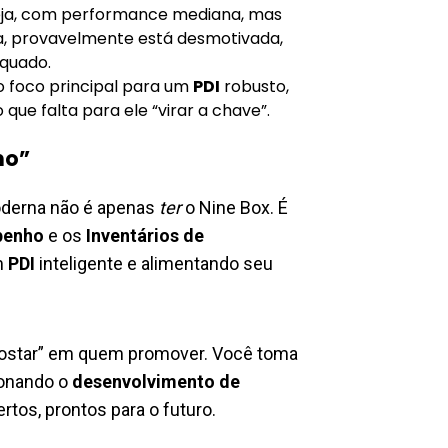
eja, com performance mediana, mas
ça, provavelmente está desmotivada,
equado.
o foco principal para um
PDI
robusto,
que falta para ele “virar a chave”.
mo”
erna não é apenas
ter
o Nine Box. É
penho
e os
Inventários de
m
PDI
inteligente e alimentando seu
postar” em quem promover. Você toma
ionando o
desenvolvimento de
rtos, prontos para o futuro.