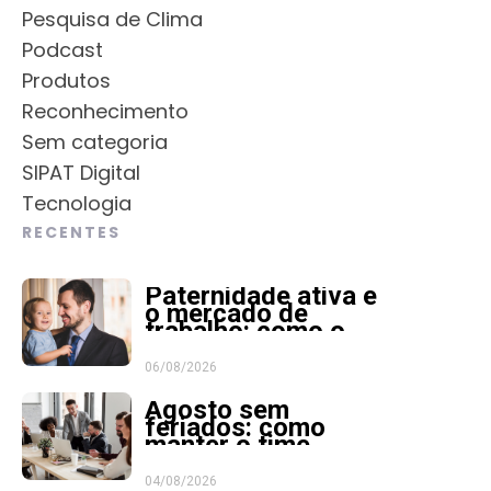
Pesquisa de Clima
Podcast
Produtos
Reconhecimento
Sem categoria
SIPAT Digital
Tecnologia
RECENTES
Paternidade ativa e
o mercado de
trabalho: como o
RH pode apoiar
essa jornada
06/08/2026
Agosto sem
feriados: como
manter o time
focado e motivado
em meses longos
04/08/2026