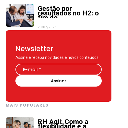
Gestão por
resultados no H2: o
fim do
microgerenciamento
28/07/2026
Newsletter
Assine e receba novidades e novos conteúdos.
MAIS POPULARES
RH Ágil: Como a
flexibilidade e a