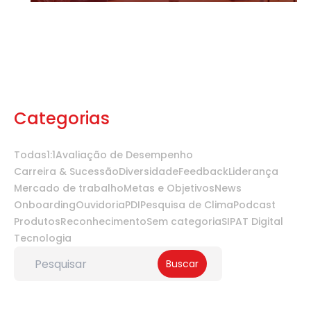
Categorias
Todas
1:1
Avaliação de Desempenho
Carreira & Sucessão
Diversidade
Feedback
Liderança
Mercado de trabalho
Metas e Objetivos
News
Onboarding
Ouvidoria
PDI
Pesquisa de Clima
Podcast
Produtos
Reconhecimento
Sem categoria
SIPAT Digital
Tecnologia
Buscar