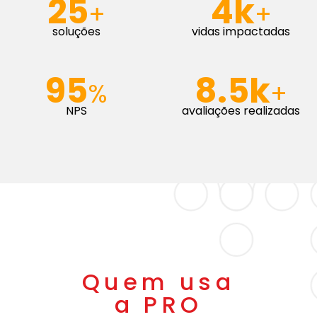
25
4k
+
+
soluções
vidas impactadas
95
8.5k
%
+
NPS
avaliações realizadas
Quem usa
a PRO